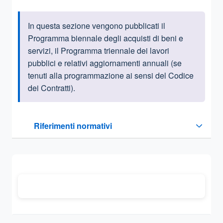
In questa sezione vengono pubblicati il
Informazioni introduttive
Programma biennale degli acquisti di beni e
servizi, il Programma triennale dei lavori
pubblici e relativi aggiornamenti annuali (se
tenuti alla programmazione ai sensi del Codice
dei Contratti).
Questa sezione contiene i riferimenti normativi e legislativi
Riferimenti normativi
Sezione compressa