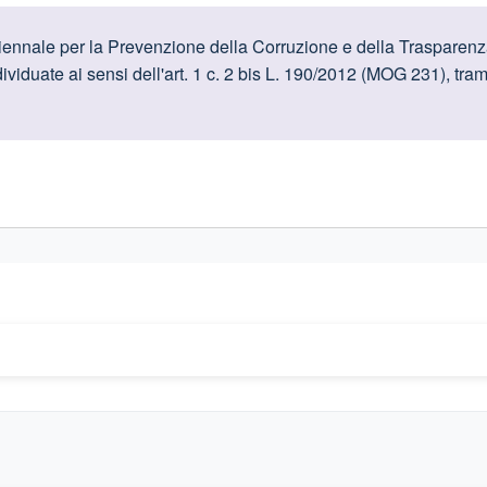
oduttive
riennale per la Prevenzione della Corruzione e della Trasparenz
viduate ai sensi dell'art. 1 c. 2 bis L. 190/2012 (MOG 231), tramit
gislativi relativi alla trasparenza amministrativa