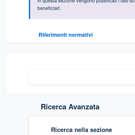
Informazioni intr
In questa sezione vengono pubblicati
i dati s
beneficiari.
Questa sezione contiene i riferimenti normativi e le
Riferimenti normativi
Sezione compressa
Ricerca Avanzata
Ricerca nella sezione