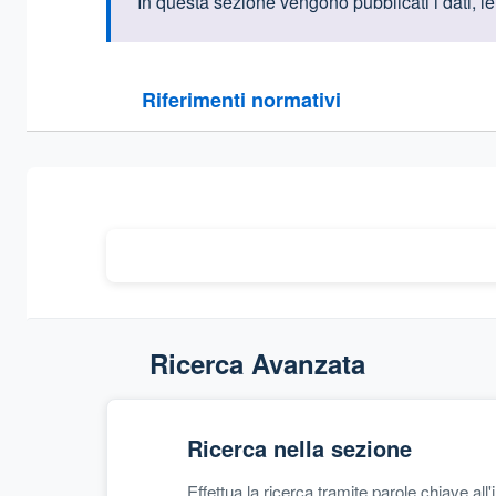
Informazioni intr
In questa sezione vengono pubblicati i dati, le 
Questa sezione contiene i riferimenti normativi e le
Riferimenti normativi
Sezione compressa
Ricerca Avanzata
Ricerca nella sezione
Effettua la ricerca tramite parole chiave all