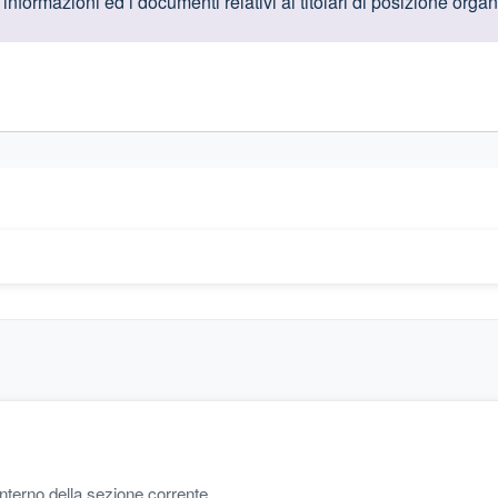
oduttive
informazioni ed i documenti relativi ai titolari di posizione organ
gislativi relativi alla trasparenza amministrativa
'interno della sezione corrente